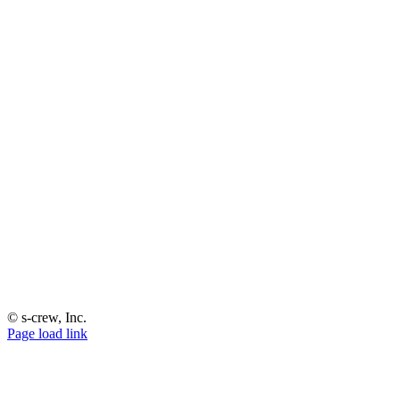
© s-crew, Inc.
Page load link
Go
to
Top